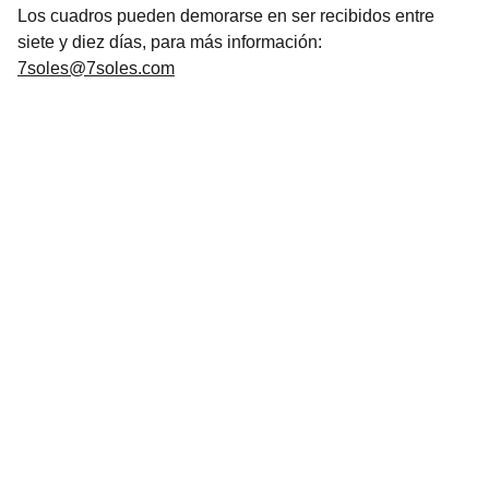
Los cuadros pueden demorarse en ser recibidos entre
siete y diez días, para más información:
7soles@7soles.com
Arte
Creaciones inspiradas en mitologías de todo 
el mundo.Mitología
CONTACTO
7soles@7soles.com  ó  
artemitico@artemitico.com