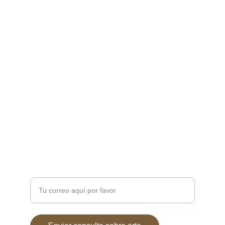
Creaciones inspiradas en mitologías de todo 
el mundo.Mitología
CONTACTO
7soles@7soles.com  ó  
artemitico@artemitico.com
+34 685654337
DUDAS?
Ingresa tu correo electrónico