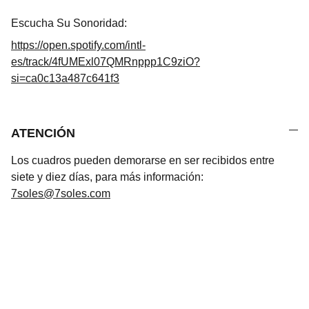
Escucha Su Sonoridad:
https://open.spotify.com/intl-
es/track/4fUMExl07QMRnppp1C9ziO?
si=ca0c13a487c641f3
ATENCIÓN
Los cuadros pueden demorarse en ser recibidos entre
siete y diez días, para más información:
7soles@7soles.com
Arte