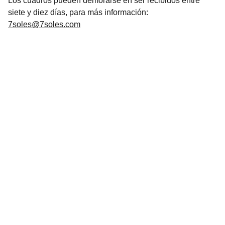
Los cuadros pueden demorarse en ser recibidos entre
siete y diez días, para más información:
7soles@7soles.com
Arte
Creaciones inspiradas en mitologías de todo 
el mundo.Mitología
CONTACTO
7soles@7soles.com  ó  
artemitico@artemitico.com