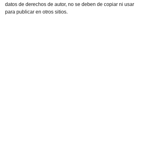
datos de derechos de autor, no se deben de copiar ni usar
para publicar en otros sitios.
Arte
Creaciones inspiradas en mitologías de todo 
el mundo.Mitología
CONTACTO
7soles@7soles.com  ó  
artemitico@artemitico.com
+34 685654337