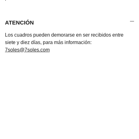
ATENCIÓN
Los cuadros pueden demorarse en ser recibidos entre
siete y diez días, para más información:
7soles@7soles.com
Arte
Creaciones inspiradas en mitologías de todo 
el mundo.Mitología