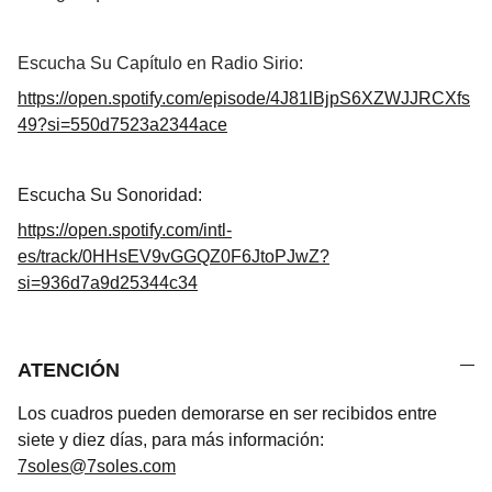
Escucha Su Capítulo en Radio Sirio:
https://open.spotify.com/episode/4J81lBjpS6XZWJJRCXfs
49?si=550d7523a2344ace
Escucha Su Sonoridad:
https://open.spotify.com/intl-
es/track/0HHsEV9vGGQZ0F6JtoPJwZ?
si=936d7a9d25344c34
ATENCIÓN
Los cuadros pueden demorarse en ser recibidos entre
siete y diez días, para más información:
7soles@7soles.com