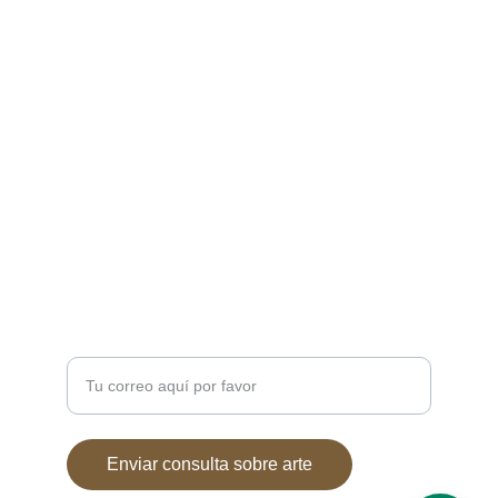
el mundo.Mitología
CONTACTO
7soles@7soles.com  ó  
artemitico@artemitico.com
+34 685654337
DUDAS?
Ingresa tu correo electrónico
Enviar consulta sobre arte