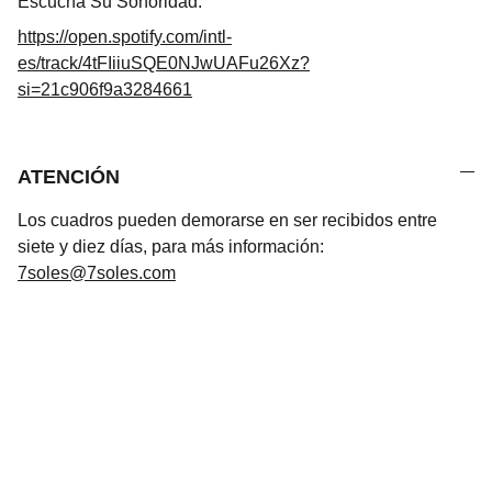
Escucha Su Sonoridad:
https://open.spotify.com/intl-
es/track/4tFIiiuSQE0NJwUAFu26Xz?
si=21c906f9a3284661
ATENCIÓN
Los cuadros pueden demorarse en ser recibidos entre
siete y diez días, para más información:
7soles@7soles.com
Arte
Creaciones inspiradas en mitologías de todo 