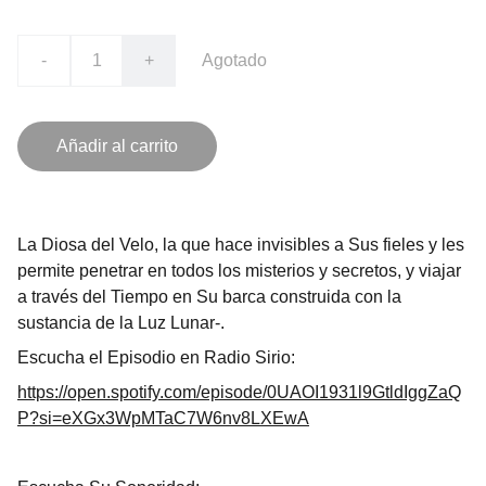
-
+
Agotado
Añadir al carrito
La Diosa del Velo, la que hace invisibles a Sus fieles y les
permite penetrar en todos los misterios y secretos, y viajar
a través del Tiempo en Su barca construida con la
sustancia de la Luz Lunar-.
Escucha el Episodio en Radio Sirio:
https://open.spotify.com/episode/0UAOI1931l9GtldIggZaQ
P?si=eXGx3WpMTaC7W6nv8LXEwA