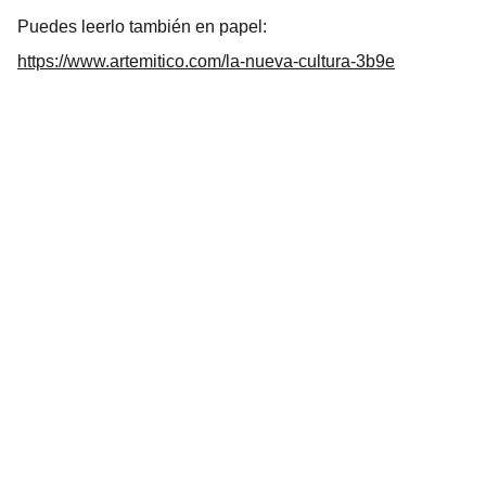
Puedes leerlo también en papel:
https://www.artemitico.com/la-nueva-cultura-3b9e
Arte
Creaciones inspiradas en mitologías de todo 
el mundo.Mitología
CONTACTO