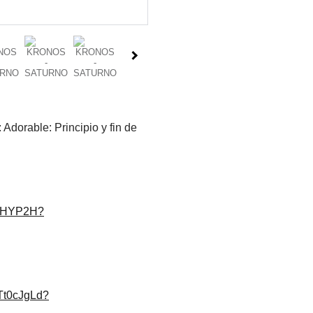
Adorable: Principio y fin de
DXHYP2H?
0Tt0cJgLd?