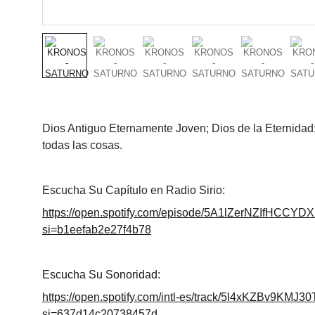
Dios Antiguo Eternamente Joven; Dios de la Eternidad: 
todas las cosas.
Escucha Su Capítulo en Radio Sirio:
https://open.spotify.com/episode/5A1lZerNZIfHCCY
si=b1eefab2e27f4b78
Escucha Su Sonoridad:
https://open.spotify.com/intl-es/track/5l4xKZBv9KMJ3
si=637d14c20738457d