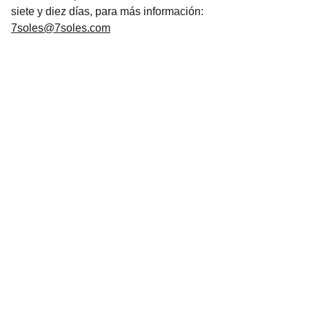
siete y diez días, para más información:
7soles@7soles.com
Arte
Creaciones inspiradas en mitologías de todo 
el mundo.Mitología
CONTACTO
7soles@7soles.com  ó  
artemitico@artemitico.com
+34 685654337