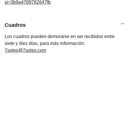
si=3b9a4789782647fb
Cuadros
Los cuadros pueden demorarse en ser recibidos entre
siete y diez días, para más información:
7soles@7soles.com
Arte
Creaciones inspiradas en mitologías de todo 
el mundo.Mitología