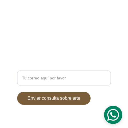
CONTACTO
7soles@7soles.com  ó  
artemitico@artemitico.com
+34 685654337
DUDAS?
Ingresa tu correo electrónico
Enviar consulta sobre arte
© 2024. All rights reserved.