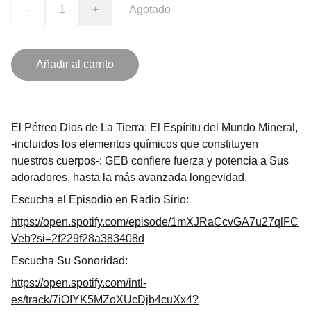
-
+
Agotado
Añadir al carrito
El Pétreo Dios de La Tierra: El Espíritu del Mundo Mineral,
-incluidos los elementos químicos que constituyen
nuestros cuerpos-: GEB confiere fuerza y potencia a Sus
adoradores, hasta la más avanzada longevidad.
Escucha el Episodio en Radio Sirio:
https://open.spotify.com/episode/1mXJRaCcvGA7u27qlFC
Veb?si=2f229f28a383408d
Escucha Su Sonoridad:
https://open.spotify.com/intl-
es/track/7iOIYK5MZoXUcDjb4cuXx4?