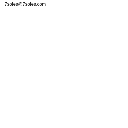
7soles@7soles.com
Arte
Creaciones inspiradas en mitologías de todo 
el mundo.Mitología
CONTACTO
7soles@7soles.com  ó  
artemitico@artemitico.com
+34 685654337