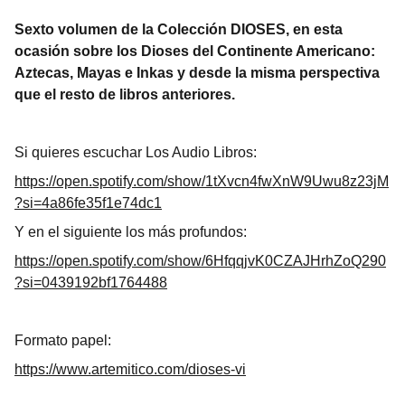
Sexto volumen de la Colección DIOSES, en esta
ocasión sobre los Dioses del Continente Americano:
Aztecas, Mayas e Inkas y desde la misma perspectiva
que el resto de libros anteriores.
Si quieres escuchar Los Audio Libros:
https://open.spotify.com/show/1tXvcn4fwXnW9Uwu8z23jM
?si=4a86fe35f1e74dc1
Y en el siguiente los más profundos:
https://open.spotify.com/show/6HfqqjvK0CZAJHrhZoQ290
?si=0439192bf1764488
Formato papel:
https://www.artemitico.com/dioses-vi