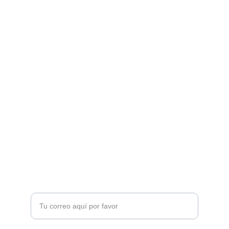
Arte
Creaciones inspiradas en mitologías de todo 
el mundo.Mitología
CONTACTO
7soles@7soles.com  ó  
artemitico@artemitico.com
+34 685654337
DUDAS?
Ingresa tu correo electrónico