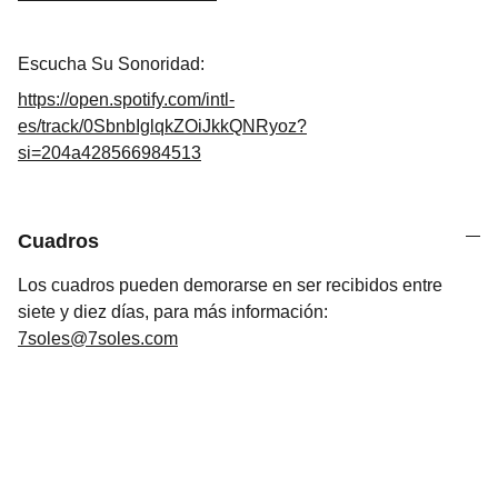
Escucha Su Sonoridad:
https://open.spotify.com/intl-
es/track/0SbnbIglqkZOiJkkQNRyoz?
si=204a428566984513
Cuadros
Los cuadros pueden demorarse en ser recibidos entre
siete y diez días, para más información:
7soles@7soles.com