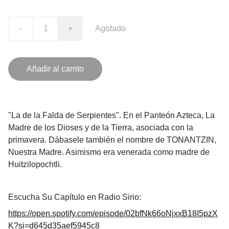
-
+
Agotado
Añadir al carrito
"La de la Falda de Serpientes". En el Panteón Azteca, La
Madre de los Dioses y de la Tierra, asociada con la
primavera. Dábasele también el nombre de TONANTZIN,
Nuestra Madre. Asimismo era venerada como madre de
Huitzilopochtli.
Escucha Su Capítulo en Radio Sirio:
https://open.spotify.com/episode/02bfNk66oNjxxB18I5pzX
K?si=d645d35aef5945c8