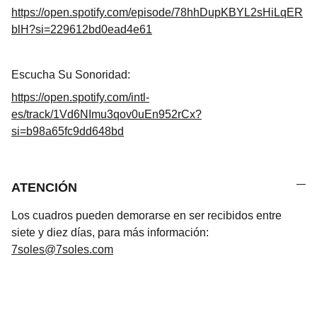
https://open.spotify.com/episode/78hhDupKBYL2sHiLqER
blH?si=229612bd0ead4e61
Escucha Su Sonoridad:
https://open.spotify.com/intl-
es/track/1Vd6NImu3qov0uEn952rCx?
si=b98a65fc9dd648bd
ATENCIÓN
Los cuadros pueden demorarse en ser recibidos entre
siete y diez días, para más información:
7soles@7soles.com