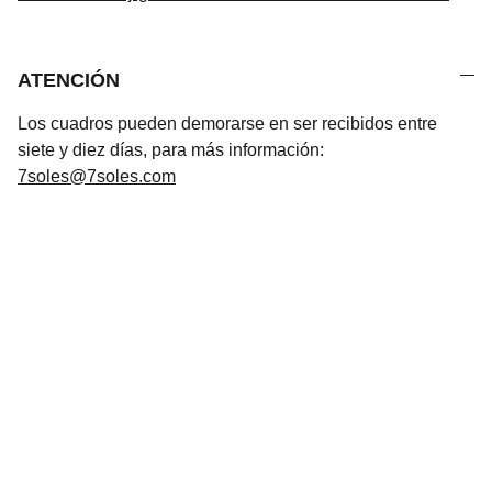
ATENCIÓN
Los cuadros pueden demorarse en ser recibidos entre
siete y diez días, para más información:
7soles@7soles.com
Arte
Creaciones inspiradas en mitologías de todo 
el mundo.Mitología