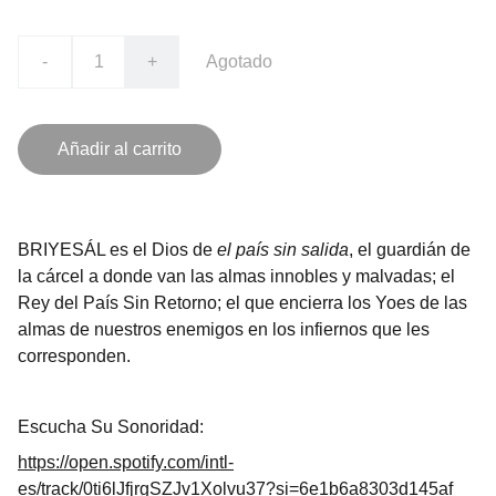
-
+
Agotado
Añadir al carrito
BRIYESÁL es el Dios de
el país sin salida
, el guardián de
la cárcel a donde van las almas innobles y malvadas; el
Rey del País Sin Retorno; el que encierra los Yoes de las
almas de nuestros enemigos en los infiernos que les
corresponden.
Escucha Su Sonoridad:
https://open.spotify.com/intl-
es/track/0ti6lJfjrgSZJv1Xolvu37?si=6e1b6a8303d145af