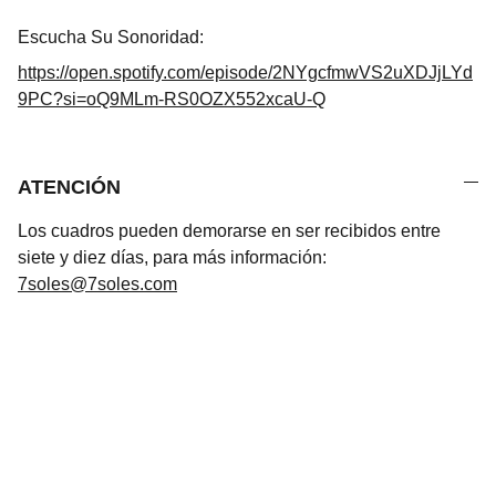
Escucha Su Sonoridad:
https://open.spotify.com/episode/2NYgcfmwVS2uXDJjLYd
9PC?si=oQ9MLm-RS0OZX552xcaU-Q
ATENCIÓN
Los cuadros pueden demorarse en ser recibidos entre
siete y diez días, para más información:
7soles@7soles.com
Arte