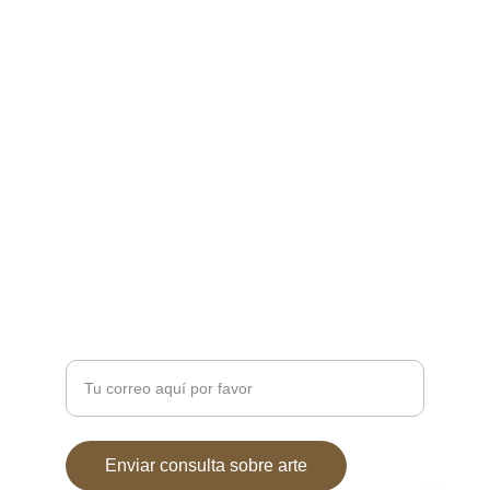
Creaciones inspiradas en mitologías de todo 
el mundo.Mitología
CONTACTO
7soles@7soles.com  ó  
artemitico@artemitico.com
+34 685654337
DUDAS?
Ingresa tu correo electrónico
Enviar consulta sobre arte