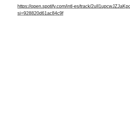
https://open.spotify.com/intl-es/track/2uII1upcwJZJa
si=928820d61ac84c9f
Arte
Creaciones inspiradas en mitologías de todo 
el mundo.Mitología
© 2024. All rights reserved.