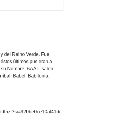
 y del Reino Verde. Fue
 éstos últimos pusieron a
 su Nombre, BAAL, salen
bal; Babel, Babilonia,
oddl5zI?si=920be0ce10af41dc