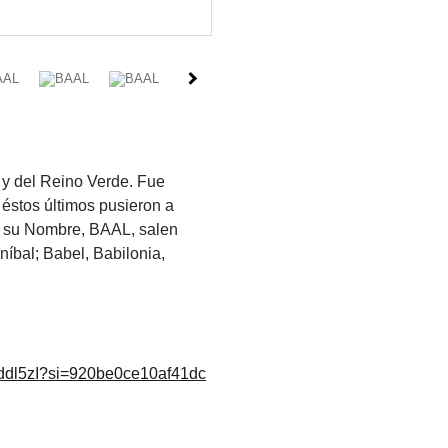
 y del Reino Verde. Fue
 éstos últimos pusieron a
 su Nombre, BAAL, salen
bal; Babel, Babilonia,
oddl5zI?si=920be0ce10af41dc