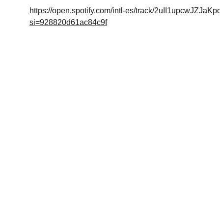
https://open.spotify.com/intl-es/track/2uII1upcwJZJa
si=928820d61ac84c9f
Arte
Creaciones inspiradas en mitologías de todo 
el mundo.Mitología
© 2024. All rights reserved.